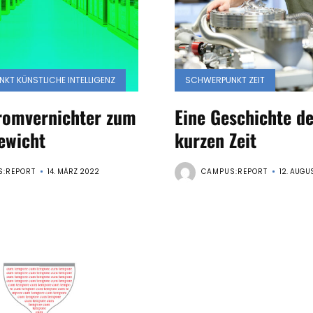
Zeit
(1|2021)
Gender
(2|2020)
KT KÜNSTLICHE INTELLIGENZ
SCHWERPUNKT ZEIT
Klimawandel
romvernichter zum
Eine Geschichte de
(1|2020)
ewicht
kurzen Zeit
Kategorien
:REPORT
14. MÄRZ 2022
CAMPUS:REPORT
12. AUGU
Ausgaben
Downloads
(PDF)
Search