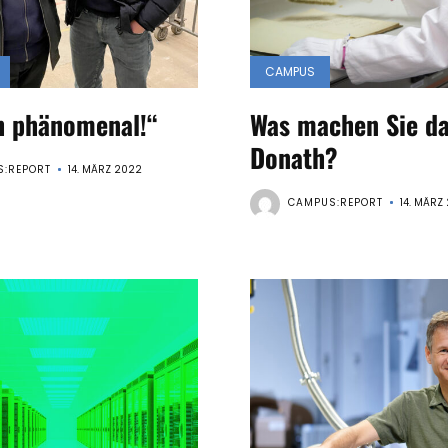
CAMPUS
h phänomenal!“
Was machen Sie da
Donath?
:REPORT
14. MÄRZ 2022
CAMPUS:REPORT
14. MÄRZ
Künstliche
Intelligenz
(1|2022)