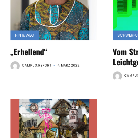
HIN & WEG
SCHWERPUN
„Erhellend“
Vom St
Leichtg
CAMPUS:REPORT
14. MÄRZ 2022
CAMPUS