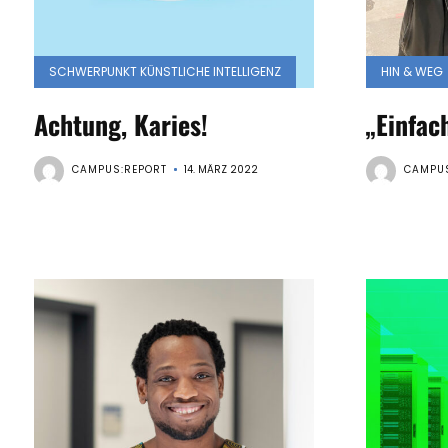
SCHWERPUNKT KÜNSTLICHE INTELLIGENZ
HIN & WEG
Achtung, Karies!
„Einfac
CAMPUS:REPORT
14. MÄRZ 2022
CAMPUS