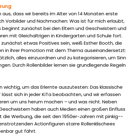
r
ung
aus, dass wir bereits im Alter von 14 Monaten erste
ch Vorbilder und Nachmachen: Was ist für mich erlaubt,
s beginnt zunächst bei den Eltern und Geschwistern und
ren mit Gleichaltrigen in Kindergarten und Schule fort.
 zunächst etwas ­Positives sein, weiß Esther Booth, die
ren in ihrer Promotion mit dem Thema auseinandersetzt:
tzlich, alles einzuordnen und zu kategorisieren, um Sinn
ingen. Durch Rollenbilder lernen sie grundlegende Regeln
 wichtig, um das ­Erlernte auszutesten: Das klassische
ässt sich in jeder KiTa beobachten, und wir erfassen
eren um uns herum machen – und was nicht. Neben
d Geschwistern haben auch Medien einen großen Einfluss
st die Werbung, die seit den 1950er-Jahren mit pinkig-­
enstrotzenden Action­figuren starre Rollenklischees
enbar gut fährt.