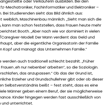
angestellte oder Verkäuferin ausbilden. Bei den
z-Mechatroniker, Fachinformatiker und Elektroniker –
. Bei Studierenden sieht das Bild ähnlich aus:
t weiblich, Maschinenbau männlich. „Sieht man sich die
 kann man schon feststellen, dass Frauen heute mehr
berichtet Booth. „Aber nach wie vor dominiert in vielen
/Caregiver-Modell: Der Mann verdient das Geld und
rhaupt, aber die eigentliche Organisatorin der Familie
es im Kopf und managt das Unternehmen Familie.“
e werden auch traditionell schlecht bezahlt. „Früher
auen ‚eh nur nebenbei‘ arbeiten“, so die Soziologin.
rschlafen, das anzupassen.“ Ob das der Grund ist,
iche Erzieher und Grundschullehrer gibt oder ob dieser
n Selbstverständnis beißt – fest steht, dass es eine
Viele Männer geben einem Beruf, der sie mög­licherweise
Chance. Kinder hingegen werden fast ausschließlich von
 und unterrichtet.