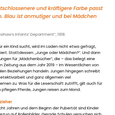
ntschlossenere und kräftigere Farbe passt
. Blau ist anmutiger und bei Mädchen
shaw’s Infants’ Department“, 1918.
r ein Kind sucht, wird im Laden nicht etwa gefragt,
ssiert. Stattdessen: „Junge oder Mädchen?“. Und dann
lungen für „Mädchenbücher“, die – das belegt eine
n Zeitung aus dem Jahr 2019 – im Wesentlichen von
len Beziehungen handeln. Jungen ­hingegen schreibt
etektivarbeit und ganz allgemein viel
en zu. Was für die ­Leserschaft zutrifft, gilt auch für
 pflegen Pferde, Jungen reisen zum Mond.
zieher
cht Jahren und dem Beginn der Pubertät sind Kinder
ezug auf Rollenbilder. Gerade Schulen versuchen sich