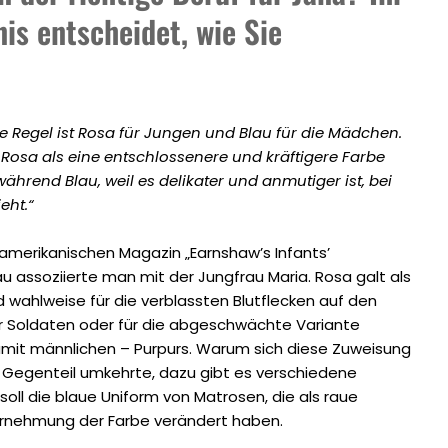
is entscheidet, wie Sie
e Regel ist Rosa für ­Jungen und Blau für die Mädchen.
 Rosa als eine entschlossenere und kräftigere Farbe
ährend Blau, weil es delikater und anmutiger ist, bei
eht.“
 amerikanischen ­Magazin „Earnshaw’s Infants’
u assoziierte man mit der Jungfrau Maria. Rosa galt als
d wahlweise für die verblassten Blutflecken auf den
 Soldaten oder für die abgeschwächte Variante
amit männlichen – Purpurs. Warum sich diese Zuweisung
 Gegenteil umkehrte, dazu gibt es verschiedene
oll die blaue Uniform von Matrosen, die als raue
hrnehmung der Farbe verändert haben.