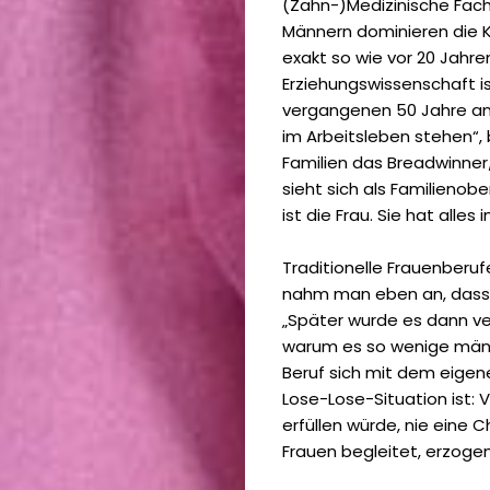
(Zahn-)Medizinische Fach
Männern dominieren die Kf
exakt so wie vor 20 Jahren
Erziehungswissenschaft is
vergangenen 50 Jahre an,
im Arbeitsleben stehen“, 
Familien das Breadwinner
sieht sich als Familienobe
ist die Frau. Sie hat all
Traditionelle Frauenberuf
nahm man eben an, dass Fr
„Später wurde es dann ve
warum es so wenige männl
Beruf sich mit dem eigene
Lose-Lose-Situation ist: 
erfüllen würde, nie eine 
Frauen begleitet, erzogen