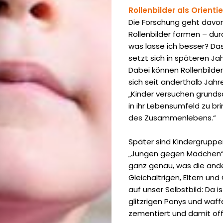
Rollenbilder al
s Orientie
Die Forschung geht davon 
Rollenbilder formen – dur
was lasse ich besser? Da
setzt sich in späteren Jah
Dabei können Rollenbilder
sich seit anderthalb Jah
„Kinder versuchen grundsä
in ihr Lebensumfeld zu br
des Zusammenlebens.“
Später sind Kindergruppen
„Jungen ­gegen Mädchen“ l
ganz genau, was die and
Gleichaltrigen, Eltern un
auf unser Selbstbild: Da i
glitzrigen Ponys und waff
zementiert und damit off