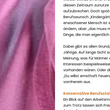
diesen Zeitraum zunutze
(1|2021)
aufzubrechen. Doch späte
Gender
Berufswunsch „Kindergärt
erwachsener Mensch ist e
(2|2020)
ändern, aber „das muss ma
Dinge, die man eigentlich 
Klimawandel
(1|2020)
Dabei gibt es allen Grund
Jährige. Auf lange Sicht s
Kategorien
Meinung, was für Männer 
Ausgaben
Interessen beispielsweise
vorhanden wären. Oder 
Downloads
„Du willst ernsthaft Feue
(PDF)
vornherein aus.
Konservative Berufsstat
Ein Blick auf den Arbeits
Search
zum Trotz lassen sich Fr