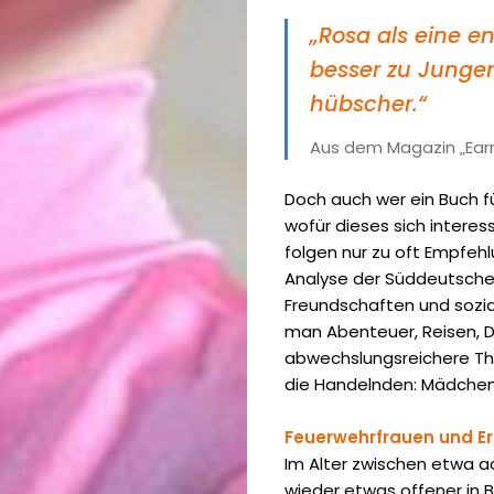
„Rosa als eine e
besser zu Jungen
hübscher.“
Aus dem Magazin „Earn
Doch auch wer ein Buch fü
wofür dieses sich intere
folgen nur zu oft Empfeh
Analyse der Süddeutsche
Freundschaften und sozia
man Abenteuer, Reisen, ­D
Künstliche
abwechslungsreichere Them
die Handelnden: Mädchen
Intelligenz
Feuerwehrfrauen und Er
(1|2022)
Im Alter zwischen etwa a
Zeit
wieder etwas offener in B