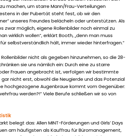
 zu machen, um starre Mann/Frau-Verteilungen
stens in der Pubertät steht fest, ob wir den
ner“ unseres Freundes belächeln oder unterstützen. Als
s zwar möglich, eigene Rollenbilder noch einmal zu
n wirklich wollen“, erklärt Booth, „denn man muss
für selbstverständlich hält, immer wieder hinterfragen.“
, Rollenbilder nicht als gegeben hinzunehmen, so die 28-
chränken sie uns nämlich ein: Durch eine zu starre
oder Frauen angebracht ist, verfolgen wir bestimmte
 gar nicht erst, obwohl die Neugierde und das Potenzial
die hochgezogene Augenbraue kommt vom Gegenüber:
rwehrfrau werden?!“ Viele Berufe schließen wir so von
istik
markt belegt das: Allen MINT-Förderungen und Girls’ Days
auen am häufigsten als Kauffrau für Büromanagement,