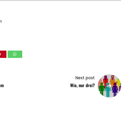
m
Next post
em
Wie, nur drei?